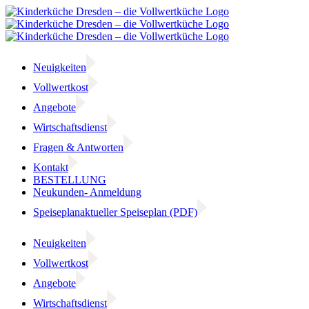
Zum
Inhalt
springen
Neuigkeiten
Vollwertkost
Angebote
Wirtschaftsdienst
Fragen & Antworten
Kontakt
BESTELLUNG
Neukunden- Anmeldung
Speiseplan
aktueller Speiseplan (PDF)
Neuigkeiten
Vollwertkost
Angebote
Wirtschaftsdienst